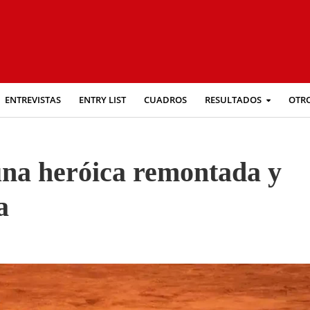
ENTREVISTAS
ENTRY LIST
CUADROS
RESULTADOS
OTR
una heróica remontada y
a