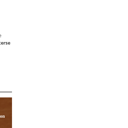
e
terse
ion