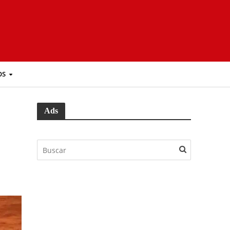
OS
Ads