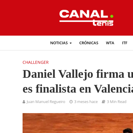
NOTICIAS
CRÓNICAS
WTA
ITF
CHALLENGER
Daniel Vallejo firma 
es finalista en Valenci
Juan Manuel Regueiro
3 meses hace
3 Min Read