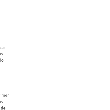
zar
as
do
rimer
os
 de