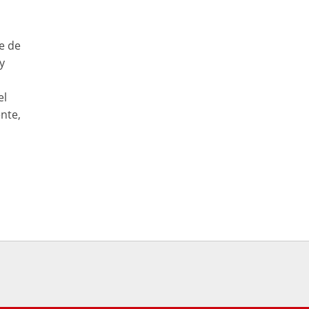
e de
y
el
nte,