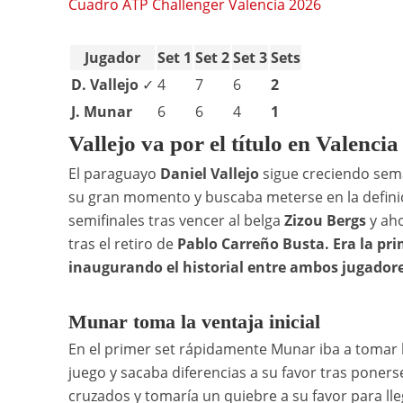
Cuadro ATP Challenger Valencia 2026
Jugador
Set 1
Set 2
Set 3
Sets
D. Vallejo
✓
4
7
6
2
J. Munar
6
6
4
1
Vallejo va por el título en Valencia
El paraguayo
Daniel Vallejo
sigue creciendo sema
su gran momento y buscaba meterse en la definici
semifinales tras vencer al belga
Zizou Bergs
y aho
tras el retiro de
Pablo Carreño Busta. Era la pri
inaugurando el historial entre ambos jugadore
Munar toma la ventaja inicial
En el primer set rápidamente Munar iba a tomar la
juego y sacaba diferencias a su favor tras poner
cruzados y tomaría un quiebre a su favor para lle