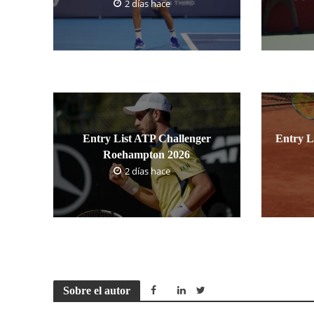
2 días hace
Entry List ATP Challenger
Entry L
Roehampton 2026
2 días hace
Sobre el autor