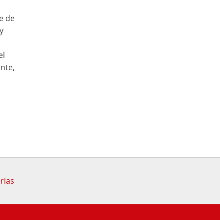
e de
y
el
nte,
rias