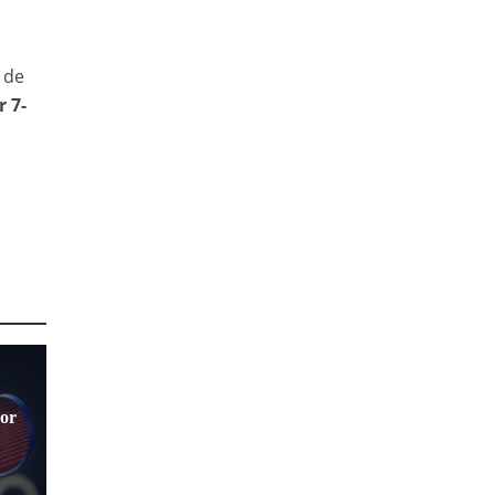
 de
 7-
jor