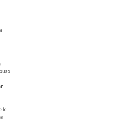
en
u
 puso
ar
 le
ha