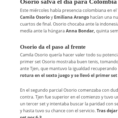
Osorio salva el día para Colombia
Este miércoles había presencia colombiana en el
Camila Osorio
y
Emiliana Arango
hacían una nue
cuartos de final. Osorio chocaba ante la indones
medía ante la húngara
Anna Bondar,
quinta sem
Osorio da el paso al frente
Camila Osorio quería hacer valer todo su potencial
primer set Osorio mostraba buen tenis, tomando
ante Tjen, que mantuvo la igualdad recuperando
rotura en el sexto juego y se llevó el primer set 
En el segundo parcial Osorio comenzaba con duda
contra. Tjen fue superior en el comienzo y tuvo u
un tercer set y intentaba buscar la paridad con s
y hasta tuvo su chance con el servicio.
Tras dejar
set por 6-3.