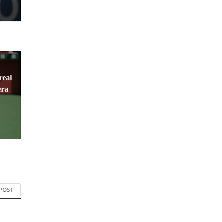
real
era
 POST