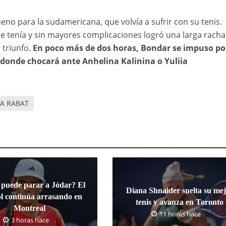
no para la sudamericana, que volvía a sufrir con su tenis.
 tenía y sin mayores complicaciones logró una larga racha
 triunfo.
En poco más de dos horas, Bondar se impuso por
l, donde chocará ante Anhelina Kalinina o Yuliia
A RABAT
 puede parar a Jódar? El
Diana Shnaider suelta su me
l continúa arrasando en
tenis y avanza en Toronto
Montreal
11 horas hace
3 horas hace