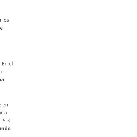
 los
se
 En el
a
na
e en
ir a
r 5-3
gundo