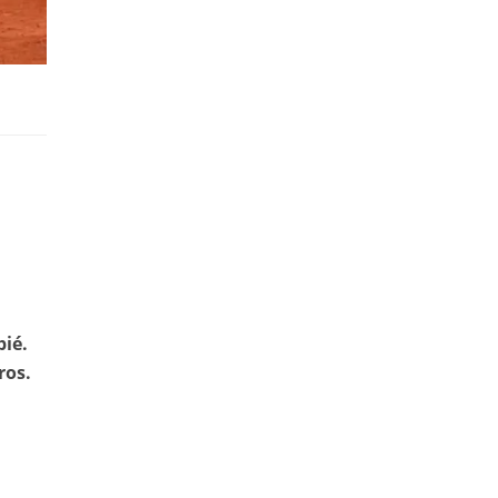
pié.
ros.