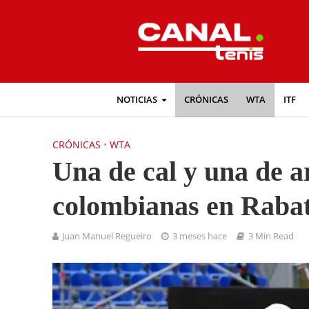
NOTICIAS
CRÓNICAS
WTA
ITF
CRÓNICAS
•
WTA
Una de cal y una de a
colombianas en Raba
Juan Manuel Regueiro
3 meses hace
3 Min Read