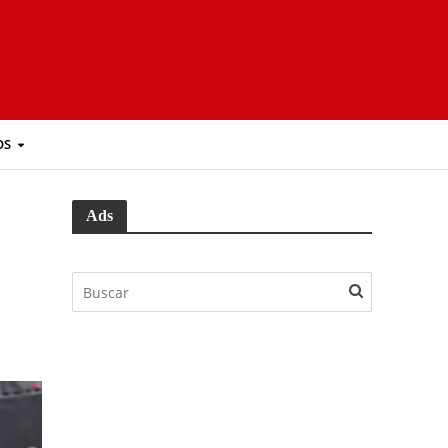
OS
Ads