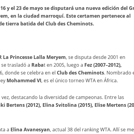
 16 y el 23 de mayo se disputará una nueva edición del 
yem, en la ciudad marroquí. Este certamen pertenece al
 de tierra batida del Club des Cheminots.
R La Princesse Lalla Meryem
, se disputa desde 2001 en
 se trasladó a
Raba
t en 2005, luego a
Fez (2007–2012),
6, donde se celebra en el
Club des Cheminots
. Nombrado 
rey
Mohammed VI
, es el único torneo WTA en África.
 vez, destacando la diversidad de campeonas. Entre las
ki Bertens (2012), Elina Svitolina (2015), Elise Mertens (20
ta a
Elina Avanesyan
, actual 38 del ranking WTA. Allí se m