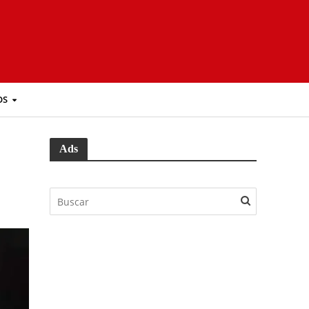
OS
Ads