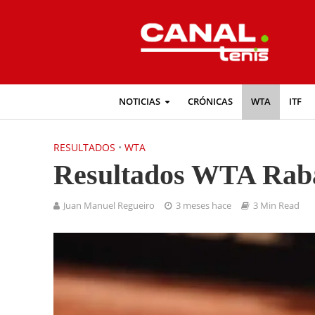
NOTICIAS
CRÓNICAS
WTA
ITF
RESULTADOS
•
WTA
Resultados WTA Rab
Juan Manuel Regueiro
3 meses hace
3 Min Read