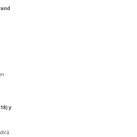
Grand
en
18) y
edirá