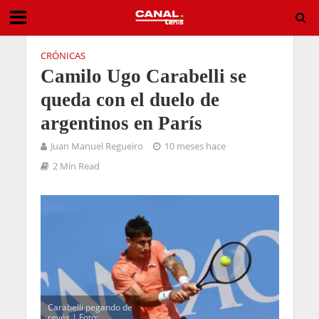
CRÓNICAS
Camilo Ugo Carabelli se
queda con el duelo de
argentinos en París
Juan Manuel Regueiro
10 meses hace
2 Min Read
Carabelli pegando de
revés | Foto: