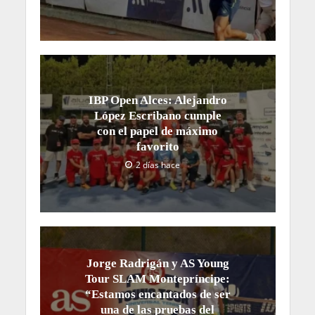
IBP Open Alces: Alejandro
López Escribano cumple
con el papel de máximo
favorito
2 días hace
Jorge Radrigán y AS Young
Tour SLAM Montepríncipe:
“Estamos encantados de ser
una de las pruebas del