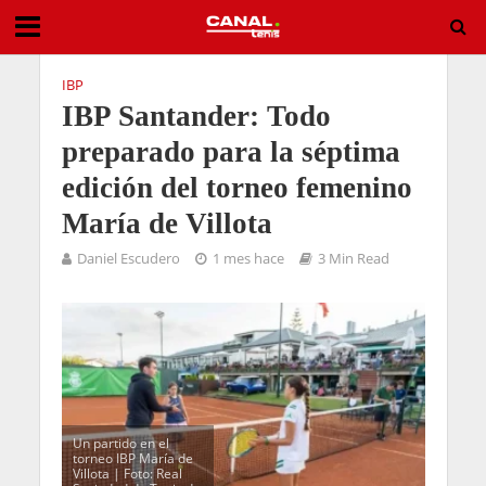
IBP
IBP Santander: Todo
preparado para la séptima
edición del torneo femenino
María de Villota
Daniel Escudero
1 mes hace
3 Min Read
Un partido en el
torneo IBP María de
Villota | Foto: Real