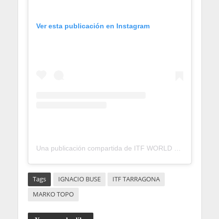
Ver esta publicación en Instagram
Una publicación compartida de ITF WORLD TENNIS TOUR | M25 – CIUTAT DE TARRAGONA (@itfm25ciutatdetarragona)
Tags
IGNACIO BUSE
ITF TARRAGONA
MARKO TOPO