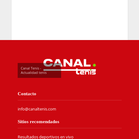
Canal Tenis -
Actualidad tenis
Contacto
info@canaltenis.com
Sitios recomendados
Resultados deportivos en vivo