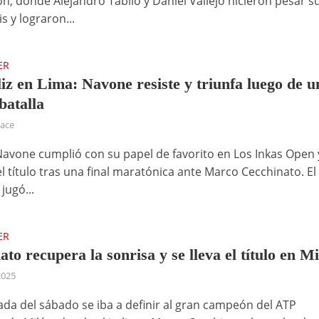
n, donde Alejandro Tabilo y Daniel Vallejo hicieron pesar s
s y lograron...
ER
liz en Lima: Navone resiste y triunfa luego de u
batalla
hace
avone cumplió con su papel de favorito en Los Inkas Open 
l título tras una final maratónica ante Marco Cecchinato. El
jugó...
ER
to recupera la sonrisa y se lleva el título en M
2025
nada del sábado se iba a definir al gran campeón del ATP