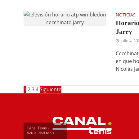
NOTICIAS
Horario
Jarry
julio 4, 20
Cecchinat
en que hor
Nicolás Jar
1
2
3
4
Siguiente
Canal Tenis -
Actualidad tenis