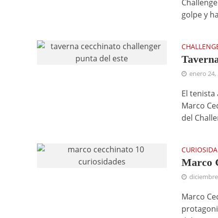
Challenge
golpe y ha
CHALLENG
Taverna
enero 24,
El tenista
Marco Cec
del Challe
CURIOSID
Marco C
diciembre
Marco Cec
protagonis