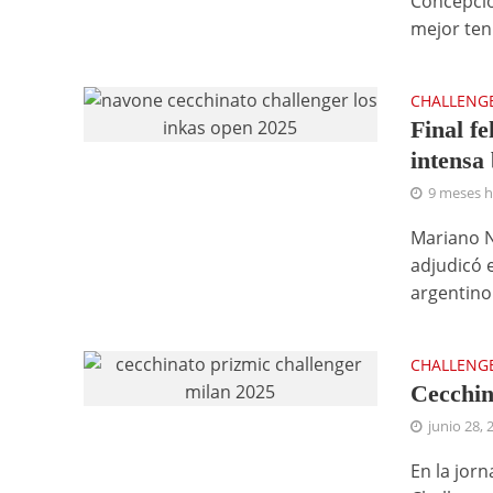
Concepció
mejor teni
CHALLENG
Final fe
intensa 
9 meses 
Mariano N
adjudicó e
argentino 
CHALLENG
Cecchina
junio 28, 
En la jor