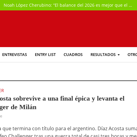
Noah López Cherubino: “El balance del 2026 es mejor que el año pasado, aunque con algo de autocrítica porque esperaba algo más de mí”
ENTREVISTAS
ENTRY LIST
CUADROS
RESULTADOS
OTR
ER
sta sobrevive a una final épica y levanta el
ger de Milán
ce
ca que termina con título para el argentino. Díaz Acosta sum
feo Challenger tras una guerra total de casi tres horas y me