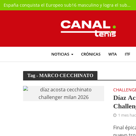
España conquista el Europeo sub16 masculino y logra el subcampeonato femenino
NOTICIAS
CRÓNICAS
WTA
ITF
Tag - MARCO CECCHINATO
CHALLENG
Díaz Aco
Challen
1 mes ha
Final épi
nuevo tro