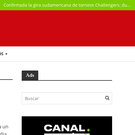
Confirmada la gira sudamericana de torneos Challengers: durará más de dos meses
OS
Ads
a un
dia