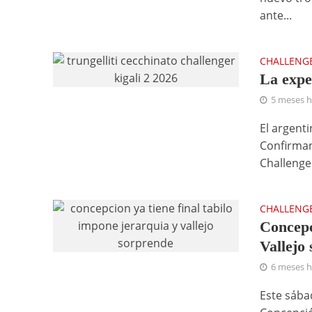
ante...
CHALLENG
La expe
5 meses 
El argenti
Confirman
Challenger
CHALLENG
Concepc
Vallejo
6 meses 
Este sába