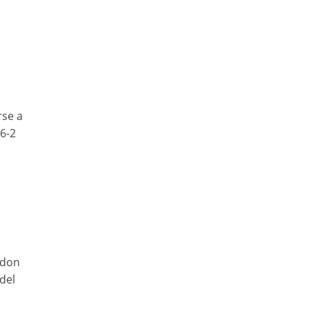
rse a
6-2
edon
del