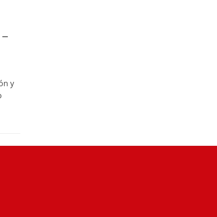
 –
ón y
o