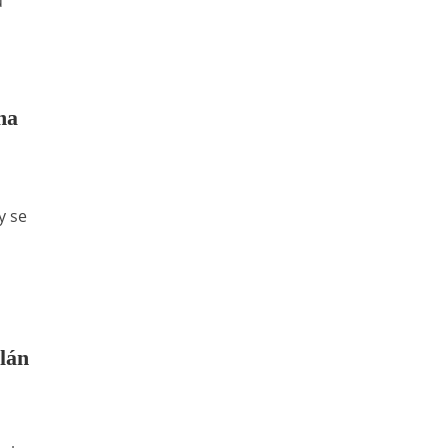
u
na
y se
ilán