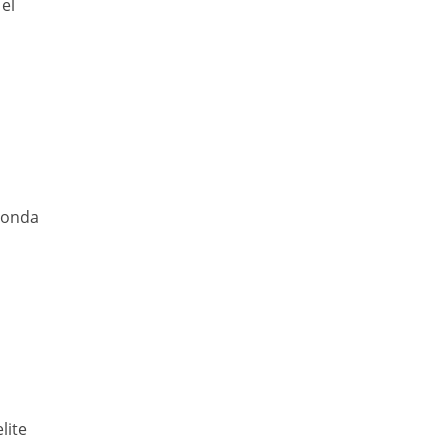
el
 ronda
lite