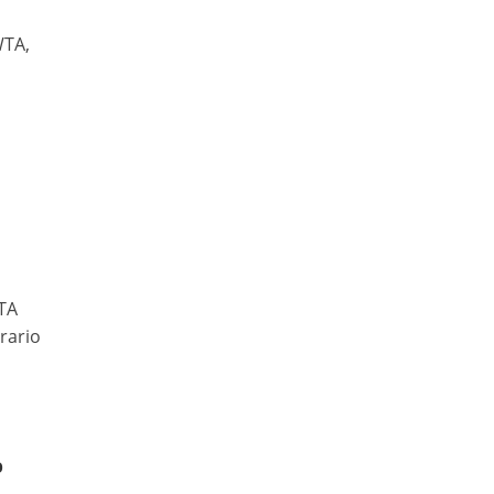
WTA,
a
WTA
rario
o