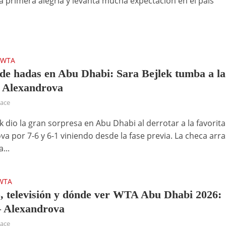
la primera alegría y levanta mucha expectación en el país
.
WTA
•
de hadas en Abu Dhabi: Sara Bejlek tumba a la
a Alexandrova
hace
k dio la gran sorpresa en Abu Dhabi al derrotar a la favorita
va por 7-6 y 6-1 viniendo desde la fase previa. La checa arr
...
WTA
, televisión y dónde ver WTA Abu Dhabi 2026:
– Alexandrova
hace