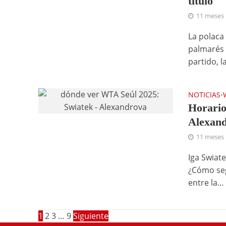
título
11 meses
La polaca
palmarés 
partido, l
NOTICIAS
•
Horario
Alexan
11 meses
Iga Swiat
¿Cómo seg
entre la...
1
2
3
…
9
Siguiente