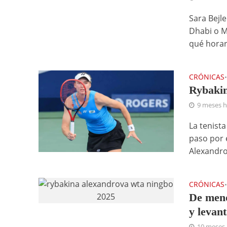
Sara Bejl
Dhabi o M
qué horari
CRÓNICAS
Rybakin
9 meses 
La tenist
paso por 
Alexandrov
CRÓNICAS
De meno
y levant
10 meses