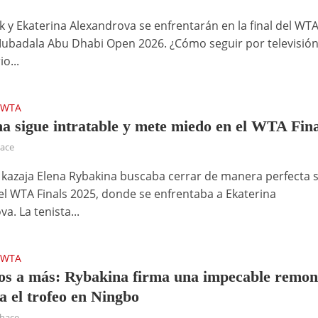
ek y Ekaterina Alexandrova se enfrentarán en la final del WT
ubadala Abu Dhabi Open 2026. ¿Cómo seguir por televisión
o...
WTA
•
a sigue intratable y mete miedo en el WTA Fina
hace
a kazaja Elena Rybakina buscaba cerrar de manera perfecta 
el WTA Finals 2025, donde se enfrentaba a Ekaterina
a. La tenista...
WTA
•
s a más: Rybakina firma una impecable remon
a el trofeo en Ningbo
 hace