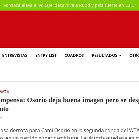
Fonseca eleva el voltaje, desactiva a Ruud y pisa fuerte en Canadá
ENTREVISTAS
ENTRY LIST
CUADROS
RESULTADOS
OTR
WTA
•
ompensa: Osorio deja buena imagen pero se des
nto
ce
osa derrota para Cami Osorio en la segunda ronda del WT
o, en un partido súper cambiante. La victoria quedaría en