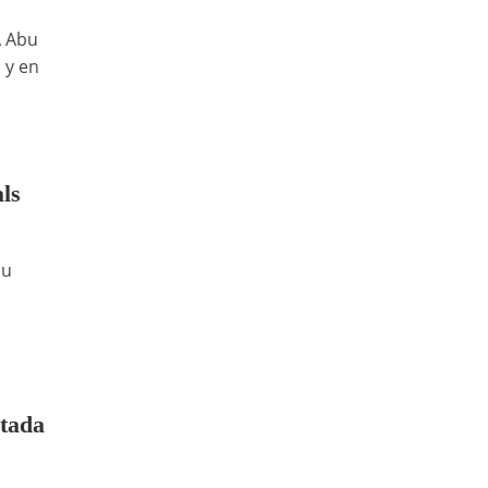
A Abu
 y en
ls
su
tada