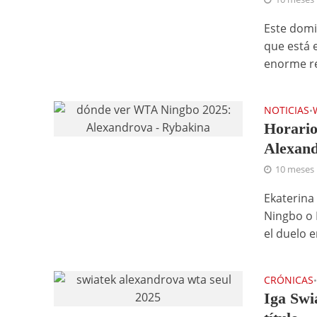
Este domi
que está 
enorme r
NOTICIAS
•
Horario
Alexand
10 meses
Ekaterina
Ningbo o 
el duelo en
CRÓNICAS
Iga Swi