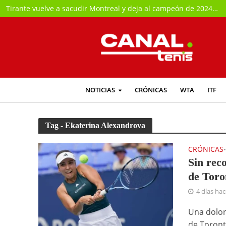
Tirante vuelve a sacudir Montreal y deja al campeón de 2024 fuera del torneo
NOTICIAS
CRÓNICAS
WTA
ITF
Tag - Ekaterina Alexandrova
CRÓNICAS
Sin rec
de Toro
4 días ha
Una dolor
de Toront