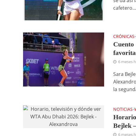
se da así 
cafetero..
CRÓNICAS
Cuento 
favorit
6 meses 
Sara Bejle
Alexandro
la segunda
NOTICIAS
•
Horario
Bejlek 
6 meses 