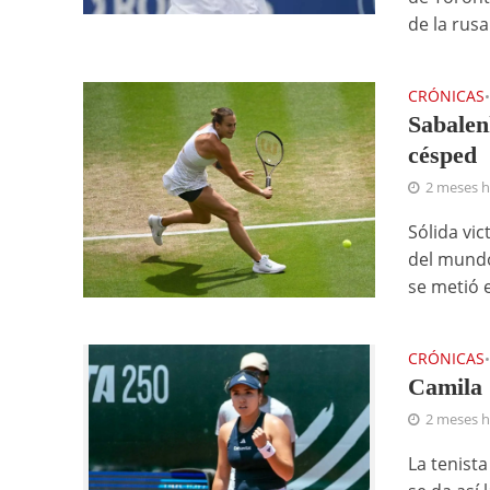
de la rusa.
CRÓNICAS
Sabalen
césped
2 meses 
Sólida vi
del mundo
se metió e
CRÓNICAS
Camila 
2 meses 
La tenist