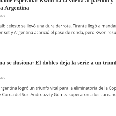
nadie esperaba: Kwon da la vuelta al partido y
 a Argentina
hace
 albiceleste se llevó una dura derrota. Tirante llegó a manda
er set y Argentina acarició el pase de ronda, pero Kwon res
a se ilusiona: El dobles deja la serie a un triun
e
hace
rgentina logró un triunfo vital para la eliminatoria de la Co
e Corea del Sur. Andreozzi y Gómez superaron a los coreano