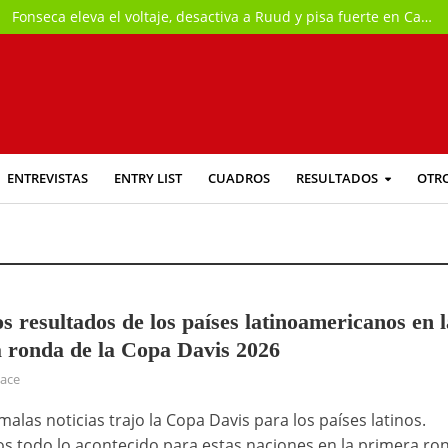
Fonseca eleva el voltaje, desactiva a Ruud y pisa fuerte en Canadá
ENTREVISTAS
ENTRY LIST
CUADROS
RESULTADOS
OTR
s resultados de los países latinoamericanos en l
 ronda de la Copa Davis 2026
hace
alas noticias trajo la Copa Davis para los países latinos.
 todo lo acontecido para estas naciones en la primera ro