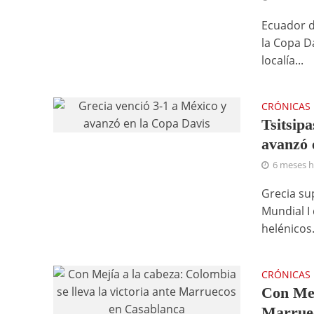
Ecuador di
la Copa D
localía...
CRÓNICAS
Tsitsipa
avanzó 
6 meses 
Grecia su
Mundial I
helénicos.
CRÓNICAS
Con Mej
Marrue