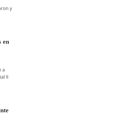
aron y
s en
e a
l II
ante