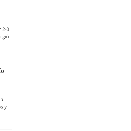
r 2-0
urgió
fo
pa
s y