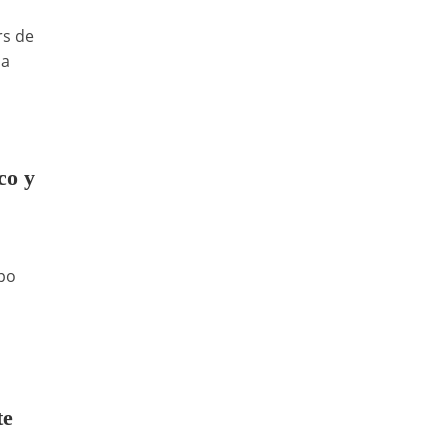
rs de
la
co y
upo
s
te