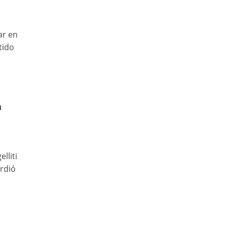
ar en
tido
a
lliti
rdió