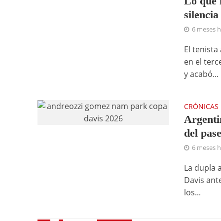
Lo que 
silencia
6 meses 
El tenista
en el terc
y acabó...
CRÓNICAS
Argentin
del pas
6 meses 
La dupla a
Davis ant
los...