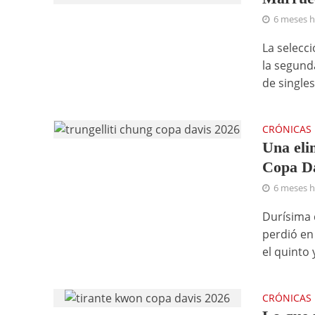
6 meses 
La selecc
la segund
de singles.
CRÓNICAS
Una eli
Copa D
6 meses 
Durísima 
perdió en
el quinto y
CRÓNICAS