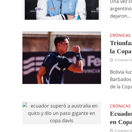
Una vez c
argentino 
dejaron...
CRÓNICAS
Triunfa
la Copa
6 meses 
Bolivia lu
Barbados 
de la Copa
CRÓNICAS
Ecuador
en Copa
6 meses 