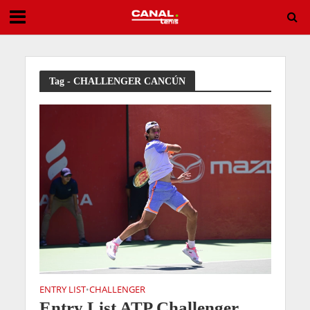
España conquista el Europeo sub16 masculino y logra el subcampeonato femenino
Tag - CHALLENGER CANCÚN
ENTRY LIST
CHALLENGER
•
Entry List ATP Challenger