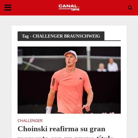
Implacable: Swiatek arrasa y se mete en la cuarta ronda de Toronto
Tag - CHALLENGER BRAUNSCHWEIG
CHALLENGER
Choinski reafirma su gran