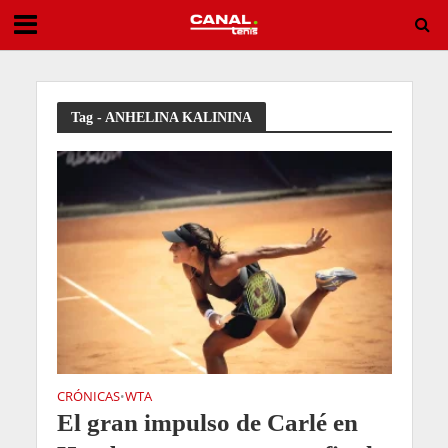
Tirante vuelve a sacudir Montreal y deja al campeón de 2024 fuera del torneo
Tag - ANHELINA KALININA
CRÓNICAS
WTA
•
El gran impulso de Carlé en