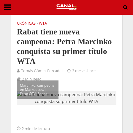
CRÓNICAS
•
WTA
Rabat tiene nueva
campeona: Petra Marcinko
conquista su primer título
WTA
Tomás Gómez Forcadell
3 meses hace
2 Min Read
Marcinko, campeona
en Marruecos. |
Foto: WTA Rabat
2 min de lectura