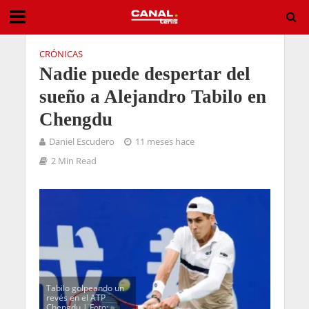
CRÓNICAS
Nadie puede despertar del
sueño a Alejandro Tabilo en
Chengdu
Daniel Escudero
11 meses hace
2 Min Read
Tabilo golpeando un
revés en el ATP
Chengdu | Foto: