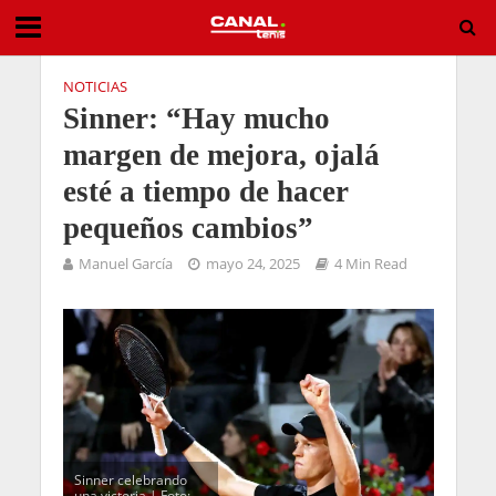
NOTICIAS
Sinner: “Hay mucho
margen de mejora, ojalá
esté a tiempo de hacer
pequeños cambios”
Manuel García
mayo 24, 2025
4 Min Read
Sinner celebrando
una victoria | Foto: