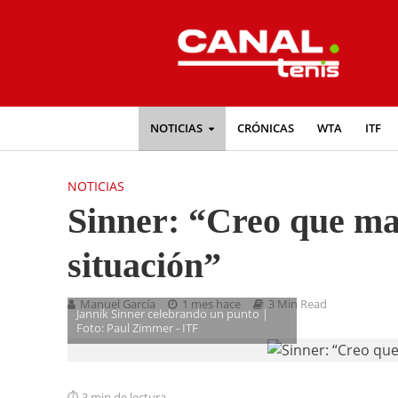
NOTICIAS
CRÓNICAS
WTA
ITF
NOTICIAS
Sinner: “Creo que man
situación”
Manuel García
1 mes hace
3 Min Read
Jannik Sinner celebrando un punto |
Foto: Paul Zimmer - ITF
3 min de lectura