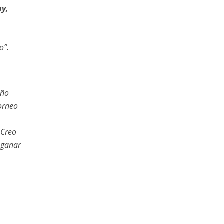
y,
io”.
año
orneo
 Creo
 ganar
e