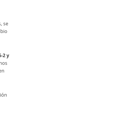
, se
mbio
6-2 y
imos
en
ción