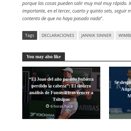
porque las cosas pueden salir muy mal muy rápido. 
importante, en el tercer, cuarto y quinto sets, segui
contento de que no haya pasado nada
“.
Tags
DECLARACIONES
JANNIK SINNER
WIMB
You may also like
“El Joao del año pasado hubiera
Se despl
perdido la cabeza”: El sincero
Auge
análisis de Fonseca tras vencer a
M
Tsitsipas
6 horas hace