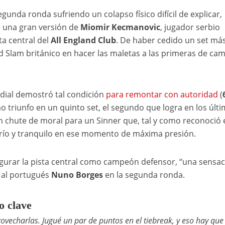
gunda ronda sufriendo un colapso físico difícil de explicar,
e una gran versión de
Miomir Kecmanovic
, jugador serbio
ta central del
All England Club
. De haber cedido un set más
 Slam británico en hacer las maletas a las primeras de ca
dial demostró tal condición
para remontar con autoridad
(
o triunfo en un quinto set, el segundo que logra en los últ
n chute de moral para un Sinner que, tal y como reconoció 
frío y tranquilo en ese momento de máxima presión.
inaugurar la pista central como campeón defensor, “una sensa
á al portugués
Nuno Borges
en la segunda ronda.
o clave
ovecharlas. Jugué un par de puntos en el tiebreak, y eso hay que