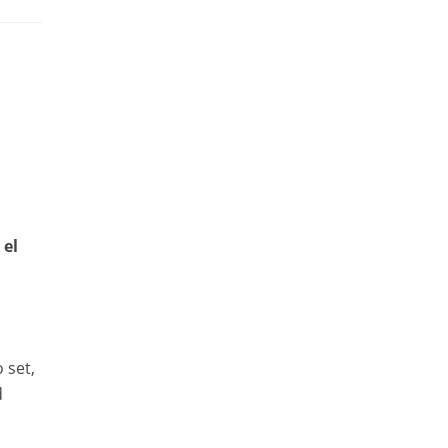
 el
 set,
d