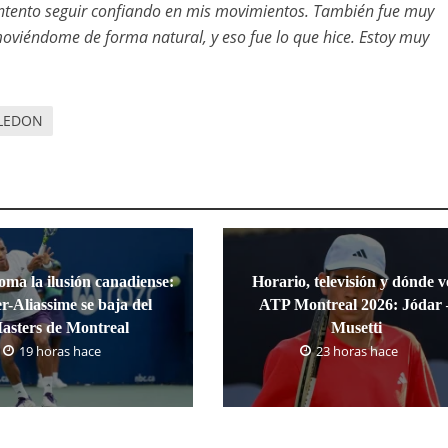
Intento seguir confiando en mis movimientos. También fue muy
r moviéndome de forma natural, y eso fue lo que hice. Estoy muy
LEDON
oma la ilusión canadiense:
Horario, televisión y dónde v
r-Aliassime se baja del
ATP Montreal 2026: Jódar 
asters de Montreal
Musetti
19 horas hace
23 horas hace