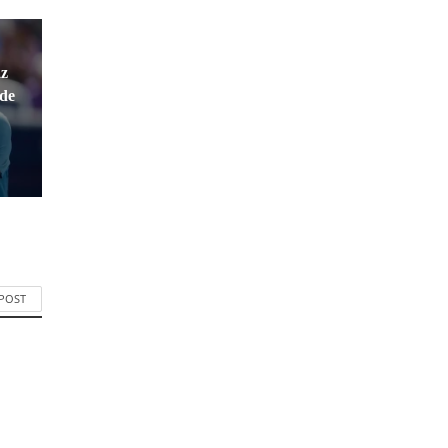
az
rde
 POST