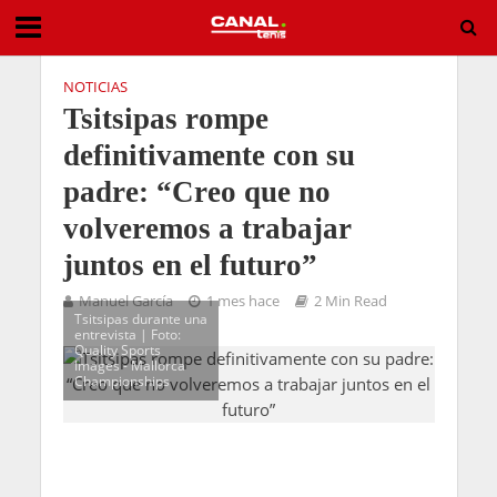
NOTICIAS
Tsitsipas rompe
definitivamente con su
padre: “Creo que no
volveremos a trabajar
juntos en el futuro”
Manuel García
1 mes hace
2 Min Read
Tsitsipas durante una
entrevista | Foto:
Quality Sports
Images - Mallorca
Championships