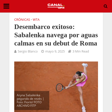
CRÓNICAS
•
WTA
Desembarco exitoso:
Sabalenka navega por aguas
calmas en su debut de Roma
Sergio Blanco
mayo 9, 2025
3 Min Read
Aryna Sabalenka
pegando de revés |
Foto: Fioriti/ FOTO
ARCHIVO FITP