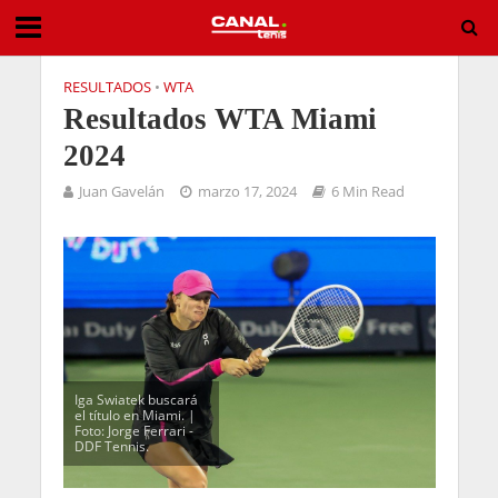
RESULTADOS
•
WTA
Resultados WTA Miami
2024
Juan Gavelán
marzo 17, 2024
6 Min Read
Iga Swiatek buscará
el título en Miami. |
Foto: Jorge Ferrari -
DDF Tennis.