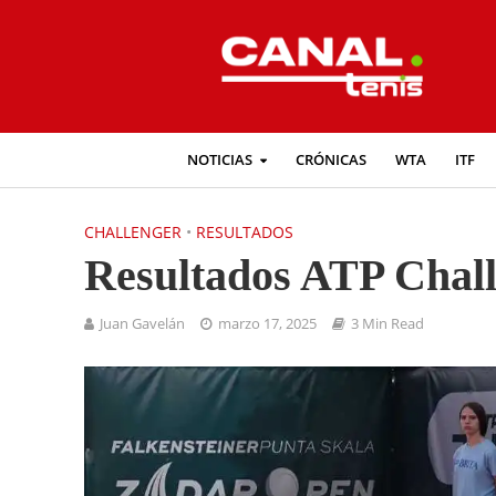
NOTICIAS
CRÓNICAS
WTA
ITF
CHALLENGER
•
RESULTADOS
Resultados ATP Chal
Juan Gavelán
marzo 17, 2025
3 Min Read