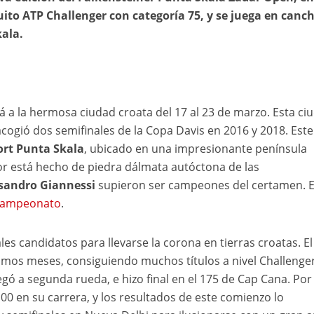
uito ATP Challenger con categoría 75, y se juega en canc
kala.
á a la hermosa ciudad croata del 17 al 23 de marzo. Esta ci
 acogió dos semifinales de la Copa Davis en 2016 y 2018. Este
ort Punta Skala
, ubicado en una impresionante península
or está hecho de piedra dálmata autóctona de las
essandro Giannessi
supieron ser campeones del certamen. E
 campeonato
.
les candidatos para llevarse la corona en tierras croatas. El
timos meses, consiguiendo muchos títulos a nivel Challenger
egó a segunda rueda, e hizo final en el 175 de Cap Cana. Por
00 en su carrera, y los resultados de este comienzo lo