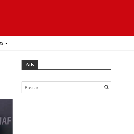
OS
Ads