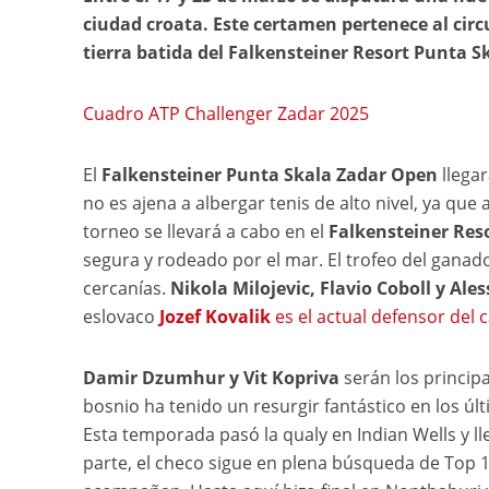
ciudad croata. Este certamen pertenece al circ
tierra batida del Falkensteiner Resort Punta S
Cuadro ATP Challenger Zadar 2025
El
Falkensteiner Punta Skala Zadar Open
llegar
no es ajena a albergar tenis de alto nivel, ya que
torneo se llevará a cabo en el
Falkensteiner Res
segura y rodeado por el mar. El trofeo del ganad
cercanías.
Nikola Milojevic, Flavio Coboll y Al
eslovaco
Jozef Kovalik
es el actual defensor del
Damir Dzumhur y Vit Kopriva
serán los principa
bosnio ha tenido un resurgir fantástico en los úl
Esta temporada pasó la qualy en Indian Wells y ll
parte, el checo sigue en plena búsqueda de Top 1