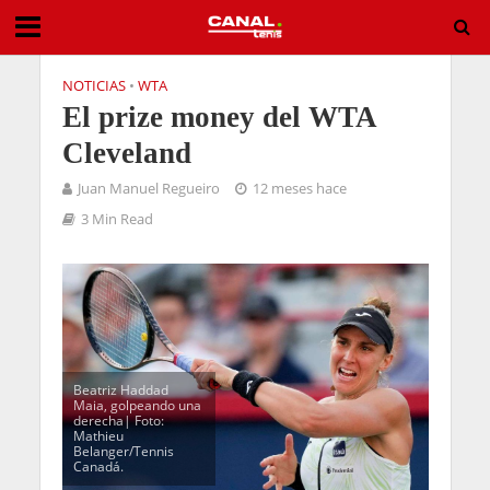
NOTICIAS
•
WTA
El prize money del WTA
Cleveland
Juan Manuel Regueiro
12 meses hace
3 Min Read
Beatriz Haddad
Maia, golpeando una
derecha| Foto:
Mathieu
Belanger/Tennis
Canadá.