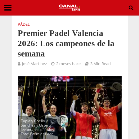
PÁDEL
Premier Padel Valencia
2026: Los campeones de la
semana
José Martínez
2 meses hace
3 Min Read
Tapia y Coello y
Sánchez y Ustero
levantan sus títulos |
Foto: Premier Padel