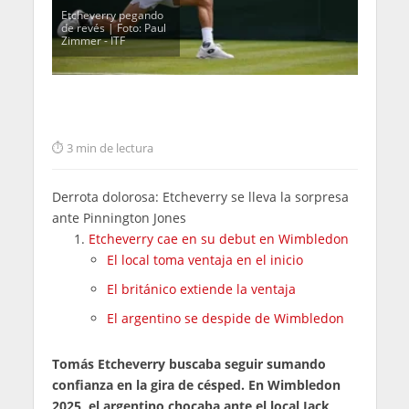
Etcheverry pegando
de revés | Foto: Paul
Zimmer - ITF
3 min de lectura
Derrota dolorosa: Etcheverry se lleva la sorpresa
ante Pinnington Jones
Etcheverry cae en su debut en Wimbledon
El local toma ventaja en el inicio
El británico extiende la ventaja
El argentino se despide de Wimbledon
Tomás Etcheverry buscaba seguir sumando
confianza en la gira de césped. En Wimbledon
2025, el argentino chocaba ante el local Jack