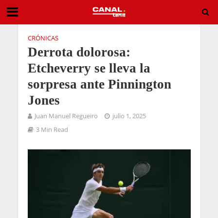
CRÓNICAS
Derrota dolorosa:
Etcheverry se lleva la
sorpresa ante Pinnington
Jones
Juan Manuel Regueiro
julio 1, 2025
3 Min Read