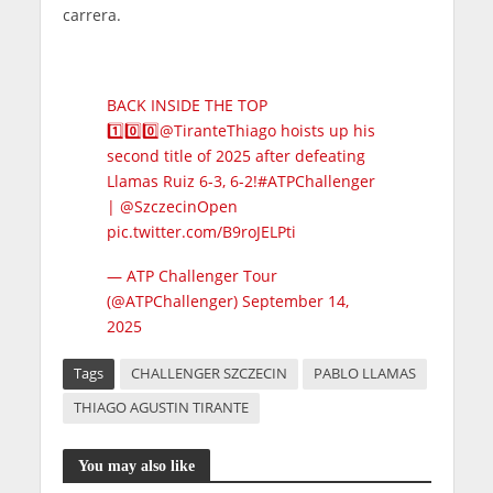
carrera.
BACK INSIDE THE TOP
1️⃣0️⃣0️⃣
@TiranteThiago
hoists up his
second title of 2025 after defeating
Llamas Ruiz 6-3, 6-2!
#ATPChallenger
|
@SzczecinOpen
pic.twitter.com/B9roJELPti
— ATP Challenger Tour
(@ATPChallenger)
September 14,
2025
Tags
CHALLENGER SZCZECIN
PABLO LLAMAS
THIAGO AGUSTIN TIRANTE
You may also like