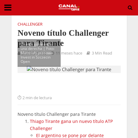
CHALLENGER
Noveno título Challenger
para Tirante
Tirante golpeando
una derecha | Foto:
Materiały prasowe
José Martínez
11 meses hace
3 Min Read
Invest in Szczecin
Open
2 min de lectura
Noveno título Challenger para Tirante
Thiago Tirante gana un nuevo título ATP
Challenger
El argentino se pone por delante