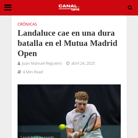
CRÓNICAS
Landaluce cae en una dura
batalla en el Mutua Madrid
Open
Juan Manuel Regueiro
abril 24, 2025
4 Min Read
Landaluce pegando