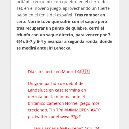
británico encuentre un quiebre en el cierre del
set, en el noveno juego, aprovechando un fuerte
bajón en el tenis del español.
Tras romper en
cero, Norrie tuvo que sufrir con el saque pero
tras recuperar un punto de quiebre, cerró el
triunfo con un saque directo, para vencer por 7-
6(4), 5-7 y 6-4 y avanzar a segunda ronda, donde
se medirá ante Jiri Lehecka.
Día sin suerte en Madrid 😓🇪🇸
Un gran partido de debut de
Landaluce en casa termina en
derrota por la mínima ante el
británico Cameron Norrie. ¡Seguimos
creciendo, Tin Tín! 🫶
#MMOPEN
#ATP
pic.twitter.com/hovweP7jgF
— Tenis España (@RFETenis)
April 24,