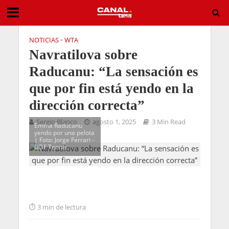
NOTICIAS
•
WTA
Navratilova sobre
Raducanu: “La sensación es
que por fin está yendo en la
dirección correcta”
Sergio Blanco
agosto 1, 2025
3 Min Read
Emma Raducanu
yendo por una pelota
| Foto: Jorge Ferrari -
DDF Tennis
3 min de lectura