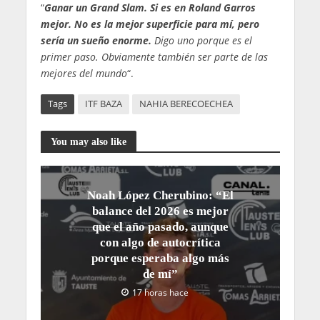
“
Ganar un Grand Slam. Si es en Roland Garros
mejor. No es la mejor superficie para mí, pero
sería un sueño enorme.
Digo uno porque es el
primer paso. Obviamente también ser parte de las
mejores del mundo
“.
Tags
ITF BAZA
NAHIA BERECOECHEA
You may also like
Noah López Cherubino: “El
balance del 2026 es mejor
que el año pasado, aunque
con algo de autocrítica
porque esperaba algo más
de mí”
17 horas hace