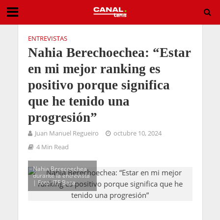
ENTREVISTAS
Nahia Berechoechea: “Estar
en mi mejor ranking es
positivo porque significa
que he tenido una
progresión”
Juan Manuel Regueiro
octubre 10, 2024
4 Min Read
Nahia Berecoechea
durante la entrevista
| Foto: ITF Baza