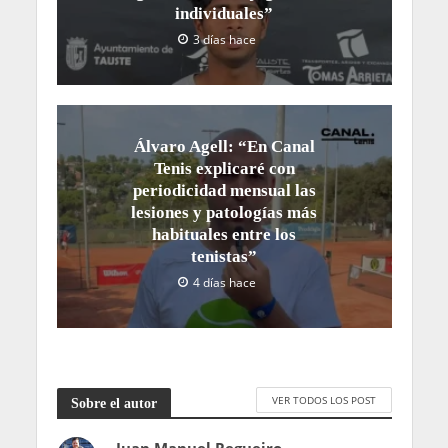
individuales”
3 días hace
Álvaro Agell: “En Canal
Tenis explicaré con
periodicidad mensual las
lesiones y patologías más
habituales entre los
tenistas”
4 días hace
VER TODOS LOS POST
Sobre el autor