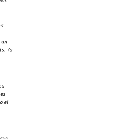
dice
na
n un
ts.
Ya
ou
 es
o el
 que