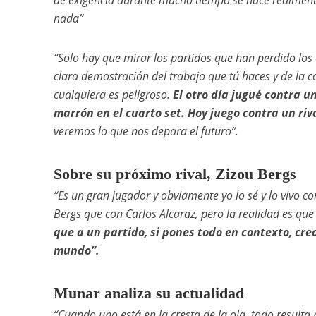
de exigencia durante mucho tiempo se hace realmente 
nada”
“Solo hay que mirar los partidos que han perdido los c
clara demostración del trabajo que tú haces y de la c
cualquiera es peligroso.
El otro día jugué contra un
marrón en el cuarto set. Hoy juego contra un riva
veremos lo que nos depara el futuro”.
Sobre su próximo rival, Zizou Bergs
“Es un gran jugador y obviamente yo lo sé y lo vivo co
Bergs que con Carlos Alcaraz, pero la realidad es qu
que a un partido, si pones todo en contexto, cre
mundo”.
Munar analiza su actualidad
“
Cuando uno está en la cresta de la ola, todo resulta 