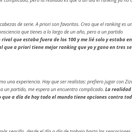
complicado, pero la realidad es que a un día el ranking ya no 
abezas de serie. A priori son favoritos.
Creo que el ranking es u
onsciencia que tienes a lo largo de un año, pero a un partido
 rival que estaba fuera de los 100 y me lié solo y estaba e
l que a priori tiene mejor ranking que yo y gano en tres se
mo una experiencia. Hay que ser realistas: prefiero jugar con Ziz
e a un partido, me espera un encuentro complicado.
La realidad
o que a día de hoy todo el mundo tiene opciones contra tod
más sencillo, desde el día a día de trabajo hasta las sensaciones