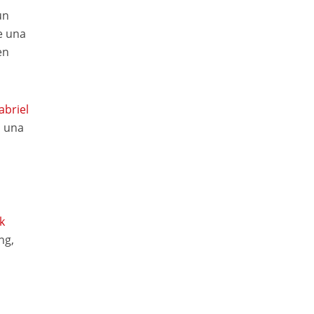
un
e una
en
abriel
n una
k
ng,