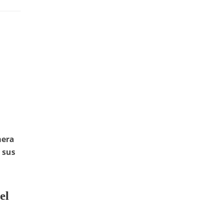
mera
 sus
el