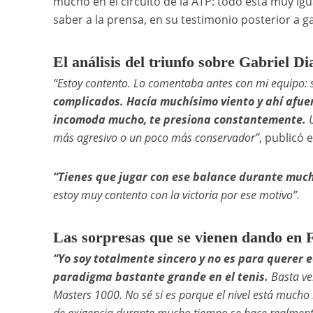
mucho en el circuito de la ATP: todo está muy igu
saber a la prensa, en su testimonio posterior a g
El análisis del triunfo sobre Gabriel Di
“Estoy contento. Lo comentaba antes con mi equipo: s
complicados. Hacía muchísimo viento y ahí afuera
incomoda mucho, te presiona constantemente.
U
más agresivo o un poco más conservador”
, publicó e
“Tienes que jugar con ese balance durante mucho
estoy muy contento con la victoria por ese motivo”.
Las sorpresas que se vienen dando en
“Yo soy totalmente sincero y no es para querer 
paradigma bastante grande en el tenis.
Basta ver
Masters 1000. No sé si es porque el nivel está muc