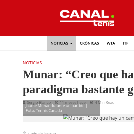
NOTICIAS
CRÓNICAS
WTA
ITF
NOTICIAS
Munar: “Creo que ha
paradigma bastante gr
Sergio Blanco
11 meses hace
4 Min Read
Jaume Munar durante un partido |
Foto: Tennis Canada
4 min de lectura