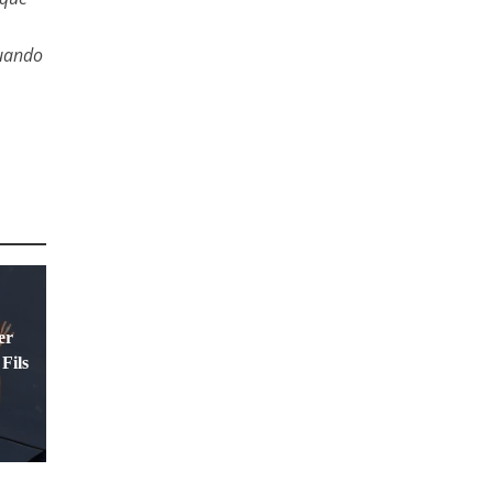
uando
er
Fils