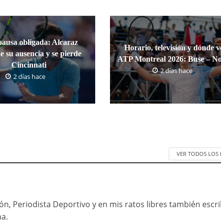
pausa obligada: Alcaraz
Horario, televisión y dónde v
e su ausencia y se pierde
ATP Montreal 2026: Buse – No
Cincinnati
2 días hace
2 días hace
VER TODOS LOS
n, Periodista Deportivo y en mis ratos libres también escr
na.