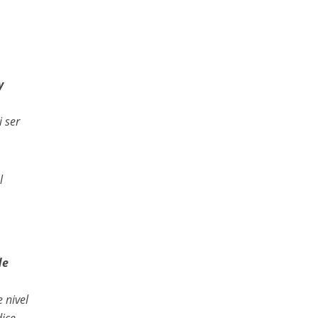
y
 ser
l
de
 nivel