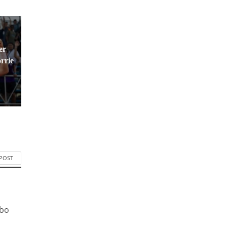
er
rrie
 POST
ibo