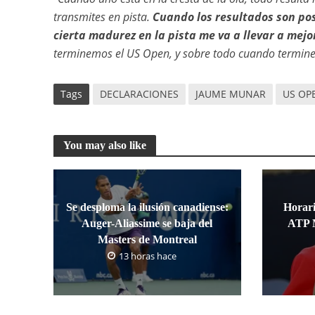
transmites en pista.
Cuando los resultados son pos
cierta madurez en la pista me va a llevar a mejor
terminemos el US Open, y sobre todo cuando termine
Tags
DECLARACIONES
JAUME MUNAR
US OP
You may also like
Se desploma la ilusión canadiense:
Horari
Auger-Aliassime se baja del
ATP M
Masters de Montreal
13 horas hace