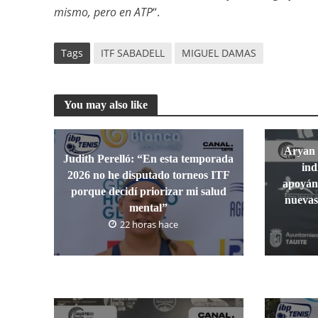
mismo, pero en ATP
“.
Tags
ITF SABADELL
MIGUEL DAMAS
You may also like
Aryan 
Judith Perelló: “En esta temporada
ind
2026 no he disputado torneos ITF
apoyánd
porque decidí priorizar mi salud
nuevas
mental”
22 horas hace