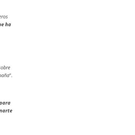
eros
ue ha
sobre
spaña
“.
 para
onarte