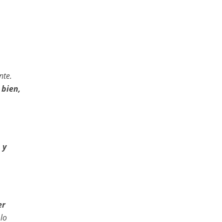
nte.
 bien,
 y
er
lo