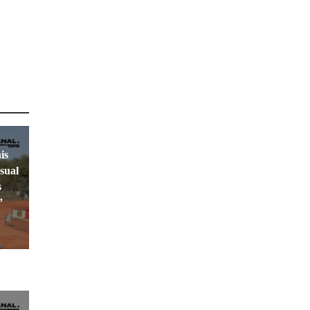
is
sual
s
”