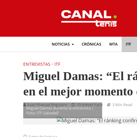
NOTICIAS
CRÓNICAS
WTA
ITF
ENTREVISTAS
•
ITF
Miguel Damas: “El rá
en el mejor momento 
Juan Manuel Regueiro
10 meses hace
3 Min Read
Miguel Damas durante la entrevista |
Foto: ITF Sabadell
3 min de lectura