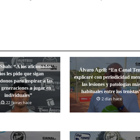
Shah: “A los aficionados
Álvaro Agell: “En Canal Ten
ios les pido que sigan
explicaré con periodicidad men
onos para inspirar a las
las lesiones y patologías má
 generaciones a jugar en
habituales entre los tenistas
individuales”
2 días hace
22 horas hace