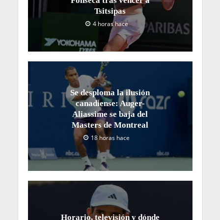
Fonseca tras vencer a
Tsitsipas
4 horas hace
Se desploma la ilusión
canadiense: Auger-
Aliassime se baja del
Masters de Montreal
18 horas hace
Horario, televisión y dónde