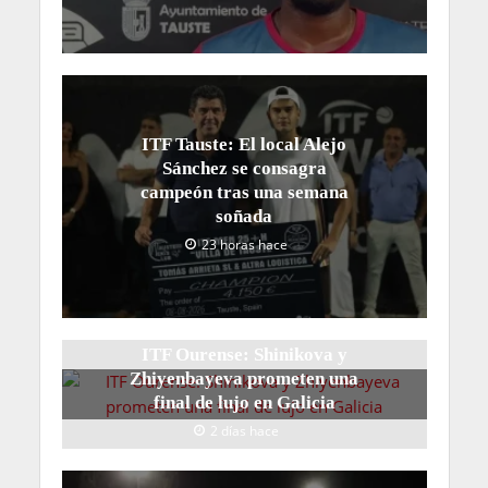
ITF Tauste: El local Alejo
Sánchez se consagra
campeón tras una semana
soñada
23 horas hace
ITF Ourense: Shinikova y
Zhiyenbayeva prometen una
final de lujo en Galicia
2 días hace