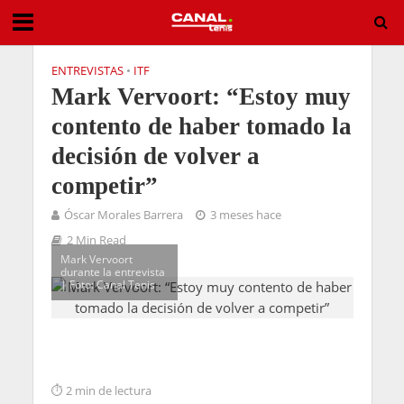
ENTREVISTAS
•
ITF
Mark Vervoort: “Estoy muy
contento de haber tomado la
decisión de volver a
competir”
Óscar Morales Barrera
3 meses hace
2 Min Read
Mark Vervoort
durante la entrevista
| Foto: Canal Tenis
2 min de lectura