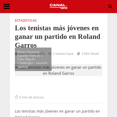
ESTADÍSTICAS
Los tenistas más jóvenes en
ganar un partido en Roland
Garros
Moise Kouame,
Bautista Arguello
2 meses hace
3 Min Read
jugador francés |
Foto: Play In
Challenger - Laurent
Sanson
3 min de lectura
Los tenistas más jóvenes en ganar un partido en