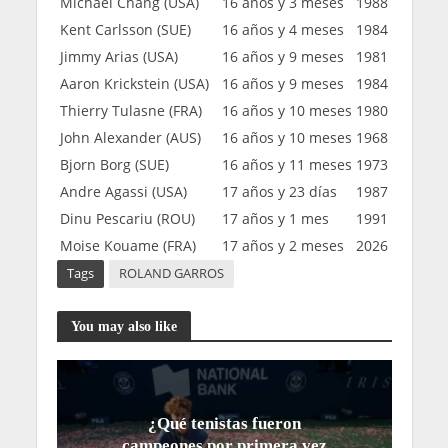
Michael Chang (USA)
16 años y 3 meses
1988
Kent Carlsson (SUE)
16 años y 4 meses
1984
Jimmy Arias (USA)
16 años y 9 meses
1981
Aaron Krickstein (USA)
16 años y 9 meses
1984
Thierry Tulasne (FRA)
16 años y 10 meses
1980
John Alexander (AUS)
16 años y 10 meses
1968
Bjorn Borg (SUE)
16 años y 11 meses
1973
Andre Agassi (USA)
17 años y 23 días
1987
Dinu Pescariu (ROU)
17 años y 1 mes
1991
Moise Kouame (FRA)
17 años y 2 meses
2026
Tags
ROLAND GARROS
You may also like
¿Qué tenistas fueron
campeones por primera vez