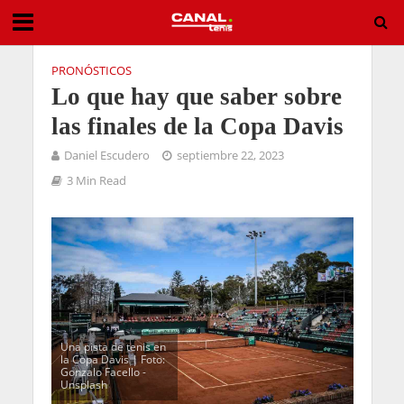
PRONÓSTICOS
Lo que hay que saber sobre
las finales de la Copa Davis
Daniel Escudero
septiembre 22, 2023
3 Min Read
Una pista de tenis en
la Copa Davis | Foto:
Gonzalo Facello -
Unsplash