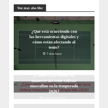
You may also like
¿Qué está ocurriendo con
las herramientas digitales y
cómo están afectando al
tenis?
7 días hace
¿Cómo están siendo los
números del tenis chileno
masculino en la temporada
2026?
2 semanas hace