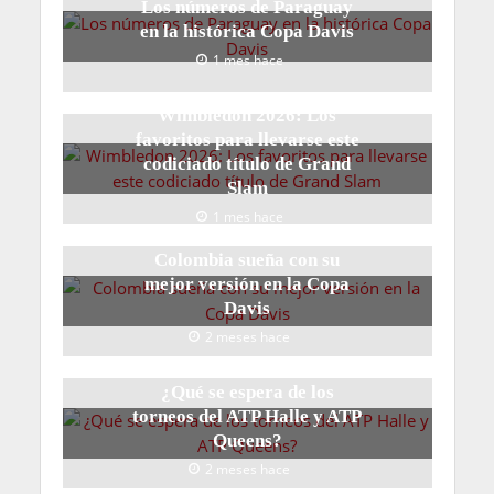
Los números de Paraguay
en la histórica Copa Davis
1 mes hace
Wimbledon 2026: Los
favoritos para llevarse este
codiciado título de Grand
Slam
1 mes hace
Colombia sueña con su
mejor versión en la Copa
Davis
2 meses hace
¿Qué se espera de los
torneos del ATP Halle y ATP
Queens?
2 meses hace