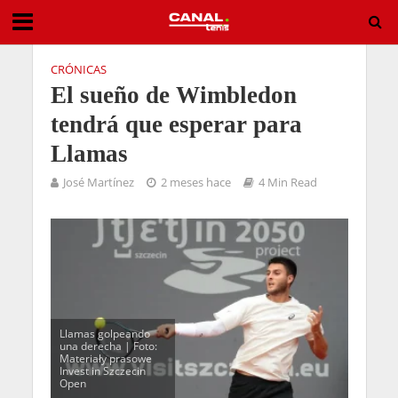
CRÓNICAS
El sueño de Wimbledon
tendrá que esperar para
Llamas
José Martínez
2 meses hace
4 Min Read
Llamas golpeando
una derecha | Foto:
Materiały prasowe
Invest in Szczecin
Open