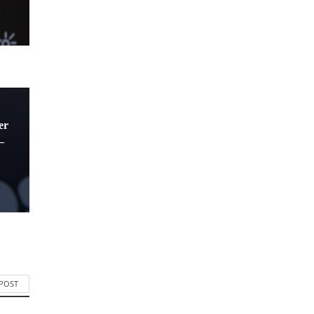
er
–
 POST