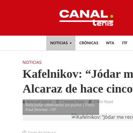
NOTICIAS
CRÓNICAS
WTA
ITF
NOTICIAS
Kafelnikov: “Jódar m
Alcaraz de hace cinc
Manuel García
2 meses hace
2 Min Read
Rafa Jódar celebrando un punto | Foto:
Paul Zimmer - ITF
2 min de lectura