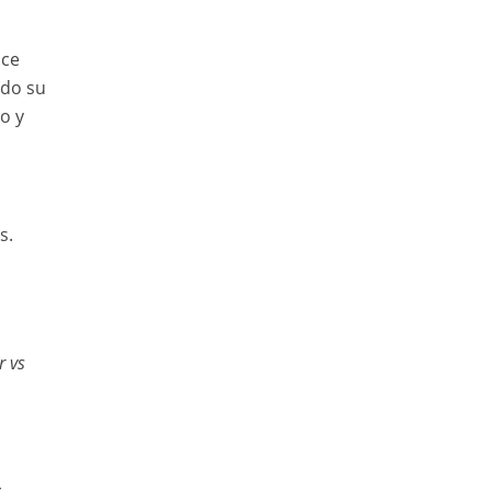
ace
ndo su
o y
s.
r vs