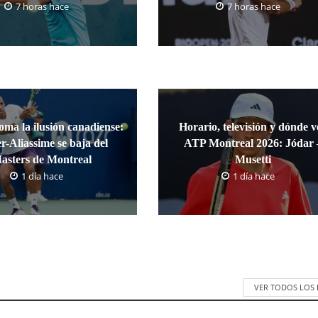
7 horas hace
7 horas hace
oma la ilusión canadiense:
Horario, televisión y dónde v
r-Aliassime se baja del
ATP Montreal 2026: Jódar 
asters de Montreal
Musetti
1 día hace
1 día hace
VER TODOS LOS