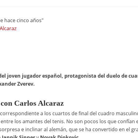
de hace cinco años"
Alcaraz
 del joven jugador español, protagonista del duelo de cua
exander Zverev.
con Carlos Alcaraz
correspondiente a los cuartos de final del cuadro masculin
ntre los amantes del tenis. No son pocos los que confían 
sorpresa e inclinar al alemán, que se ha convertido en el gr
e
Jannik Sinner
y
Novak Djokovic
.