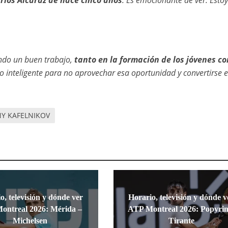
rlos Alcaraz de hace cinco años
. Es emocionante de ver. Estoy
ndo un buen trabajo,
tanto en la formación de los jóvenes c
 inteligente para no aprovechar esa oportunidad y convertirse 
Y KAFELNIKOV
o, televisión y dónde ver
Horario, televisión y dónde v
ontreal 2026: Mérida –
ATP Montreal 2026: Popyrin
Michelsen
Tirante