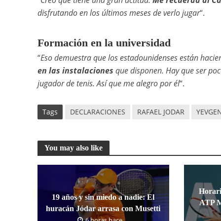
“
Creo que tiene una gran actitud.
Me recuerda al Ca
disfrutando en los últimos meses de verlo jugar
“.
Formación en la universidad
“
Eso demuestra que los estadounidenses están hacie
en las instalaciones
que disponen. Hay que ser poco
jugador de tenis. Así que me alegro por él
“.
Tags
DECLARACIONES
RAFAEL JODAR
YEVGEN
You may also like
Horari
19 años y sin miedo a nadie: El
ATP M
huracán Jódar arrasa con Musetti
6 horas hace