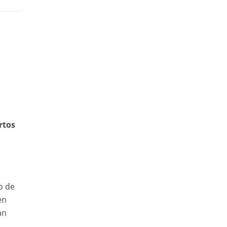
rtos
o de
en
an