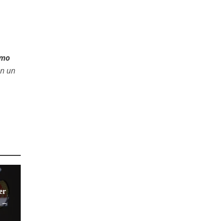
omo
en un
er
 –