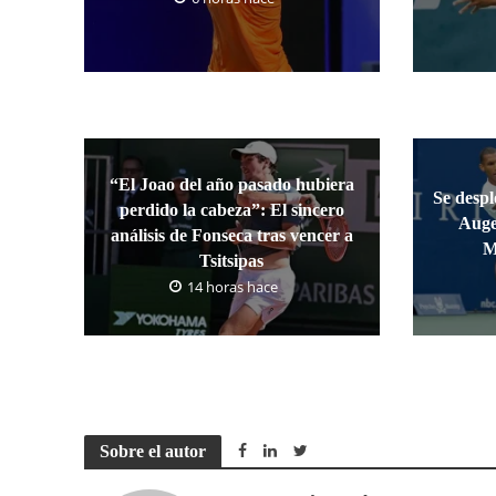
“El Joao del año pasado hubiera
Se despl
perdido la cabeza”: El sincero
Auge
análisis de Fonseca tras vencer a
M
Tsitsipas
14 horas hace
Sobre el autor