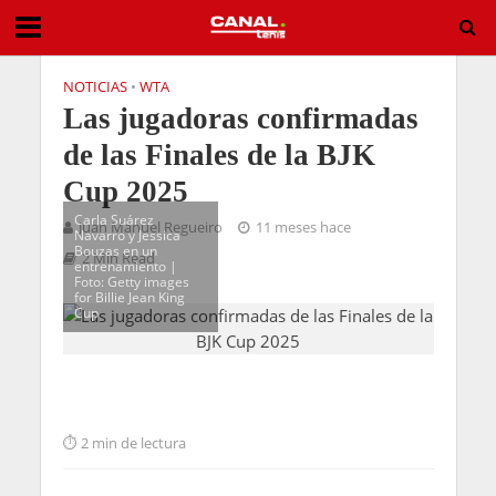
NOTICIAS
•
WTA
Las jugadoras confirmadas
de las Finales de la BJK
Cup 2025
Carla Suárez
Juan Manuel Regueiro
11 meses hace
Navarro y Jessica
Bouzas en un
2 Min Read
entrenamiento |
Foto: Getty images
for Billie Jean King
Cup
2 min de lectura