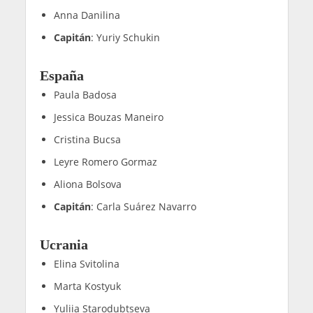
Anna Danilina
Capitán
: Yuriy Schukin
España
Paula Badosa
Jessica Bouzas Maneiro
Cristina Bucsa
Leyre Romero Gormaz
Aliona Bolsova
Capitán
: Carla Suárez Navarro
Ucrania
Elina Svitolina
Marta Kostyuk
Yuliia Starodubtseva