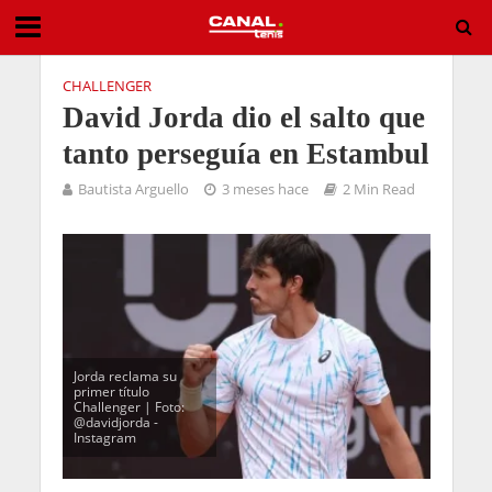
CHALLENGER
David Jorda dio el salto que
tanto perseguía en Estambul
Bautista Arguello
3 meses hace
2 Min Read
Jorda reclama su
primer título
Challenger | Foto:
@davidjorda -
Instagram