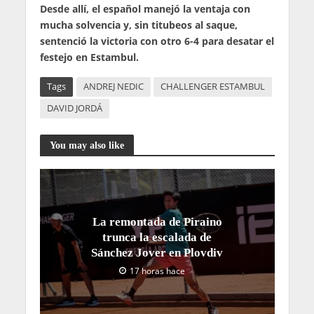
Desde allí, el español manejó la ventaja con
mucha solvencia y, sin titubeos al saque,
sentenció la victoria con otro 6-4 para desatar el
festejo en Estambul.
Tags
ANDREJ NEDIC
CHALLENGER ESTAMBUL
DAVID JORDÁ
You may also like
La remontada de Piraino
trunca la escalada de
Sánchez Jover en Plovdiv
17 horas hace