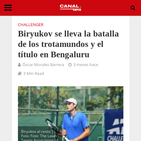
CHALLENGER
Biryukov se lleva la batalla
de los trotamundos y el
título en Bengaluru
Óscar Morales Barrera
3 meses hace
3 Min Read
Biryukov al resto |
Foto: Foto: The Lawn
Tennis Association of