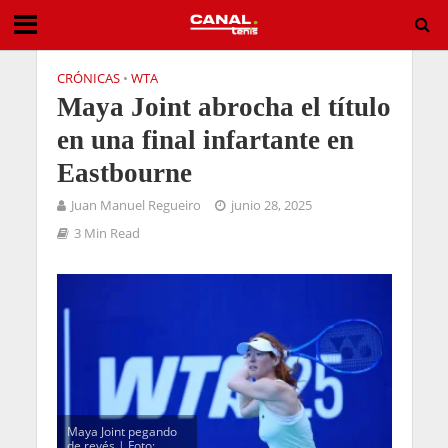
CRÓNICAS
•
WTA
Maya Joint abrocha el título
en una final infartante en
Eastbourne
Juan Manuel Regueiro
junio 28, 2025
3 Min Read
Maya Joint pegando
de revés | Foto: