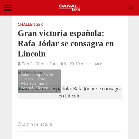
CHALLENGER
Gran victoria española:
Rafa Jódar se consagra en
Lincoln
Tomás Gómez Forcadell
10 meses hace
3 Min Read
Jódar, campeón en
Lincoln. | Foto:
Alberto Simón /
Pedro L. Merino
2 min de lectura