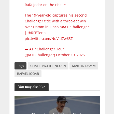
Rafa Jodar on the rise 📈
The 19-year-old captures his second
Challenger title with a three-set win
over Damm in Lincoln
#ATPChallenger
|
@RFETenis
pic.twitter.com/NuVld7w6SZ
— ATP Challenger Tour
(@ATPChallenger)
October 19, 2025
Tags
CHALLENGER LINCOLN
MARTIN DAMM
RAFAEL JODAR
You may also like