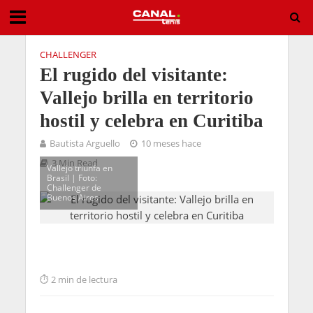
CHALLENGER
El rugido del visitante:
Vallejo brilla en territorio
hostil y celebra en Curitiba
Bautista Arguello
10 meses hace
3 Min Read
Vallejo triunfa en
Brasil | Foto:
Challenger de
Buenos Aires
2 min de lectura