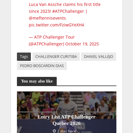
Luca Van Assche claims his first title
since 2023!
#ATPChallenger
|
@meftennisevents
pic.twitter.com/FziwGYeXH4
— ATP Challenger Tour
(@ATPChallenger)
October 19, 2025
Tags
CHALLENGER CURITIBA
DANIEL VALLEJO
PEDRO BOSCARDIN DIAS
You may also like
Entry List ATP Challenger
Quebec 2026
2 días hace