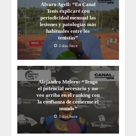
Álvaro Agell: “En Canal
Tenis explicaré con
periodicidad mensual las
lesiones y patologías más
habituales entre los
tenistas”
3 días hace
Alejandro Melero: “Tengo
el potencial necesario y me
veo arriba en el ranking con
la confianza de comerme el
mundo”
3 días hace