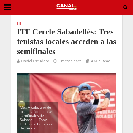
ITF
ITF Cercle Sabadellès: Tres
tenistas locales acceden a las
semifinales
Daniel Escudero
3 meses hace
4 Min Read
Max Alcalá, uno de
los españoles en las
semifinales de
Sabadell. | Foto:
Federació Catalana
de Tennis