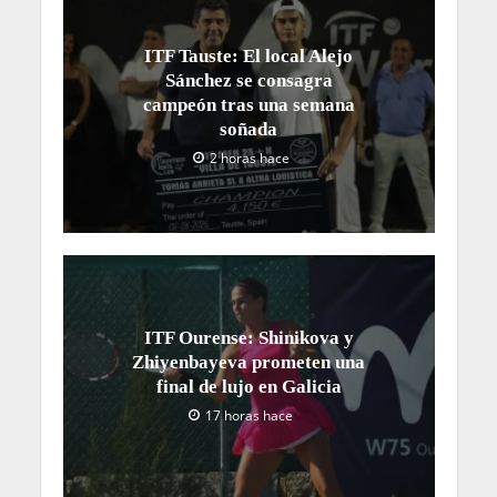
ITF Tauste: El local Alejo
Sánchez se consagra
campeón tras una semana
soñada
2 horas hace
ITF Ourense: Shinikova y
Zhiyenbayeva prometen una
final de lujo en Galicia
17 horas hace