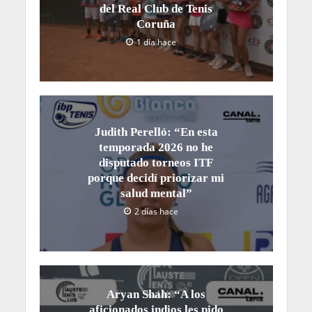
del Real Club de Tenis
Coruña
1 día hace
Judith Perelló: “En esta
temporada 2026 no he
disputado torneos ITF
porque decidí priorizar mi
salud mental”
2 días hace
Aryan Shah: “A los
aficionados indios les pido