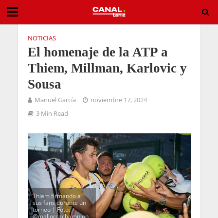
NOTICIAS
El homenaje de la ATP a
Thiem, Millman, Karlovic y
Sousa
Manuel García
noviembre 17, 2024
3 Min Read
Thiem firmando a
sus fans durante un
torneo | Foto:
@mallorcachampion