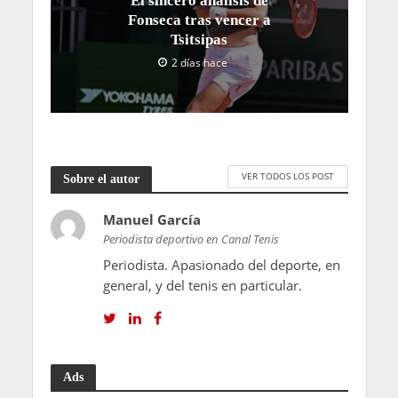
El sincero análisis de
Fonseca tras vencer a
Tsitsipas
2 días hace
VER TODOS LOS POST
Sobre el autor
Manuel García
Periodista deportivo en Canal Tenis
Periodista. Apasionado del deporte, en
general, y del tenis en particular.
Ads