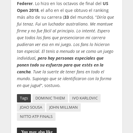
Federer
. Lo hizo en los octavos de final del
US
Open 2018
, el año en el que obtuvo el ranking
más alto de su carrera (
33
del mundo). “
Diría que
fui tenaz. Fui un luchador australiano. Me mantuve
firme y no fue fácil al principio. Lo intenté. Espero
que todos los fans que presenciaron mi carrera
pudieran ver eso en mi juego. Los fans lo hicieron
tan especial. El tenis a menudo se ve como un juego
individual
, pero hay personas especiales que
ponen todo su esfuerzo para que estés en la
cancha
. Tuve la suerte de tener fans en todo el
mundo. Supongo que se identificaron con la forma
en que jugué
“, sostuvo.
Tags
DOMINIC THIEM
IVO KARLOVIC
JOAO SOUSA
JOHN MILLMAN
NITTO ATP FINALS
You may also like