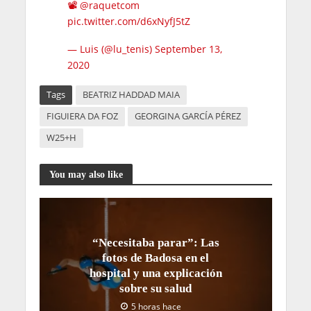
📽️
@raquetcom
pic.twitter.com/d6xNyfJ5tZ
— Luis (@lu_tenis)
September 13,
2020
Tags
BEATRIZ HADDAD MAIA
FIGUIERA DA FOZ
GEORGINA GARCÍA PÉREZ
W25+H
You may also like
“Necesitaba parar”: Las
fotos de Badosa en el
hospital y una explicación
sobre su salud
5 horas hace