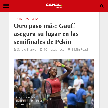
CRÓNICAS
•
WTA
Otro paso más: Gauff
asegura su lugar en las
semifinales de Pekín
Sergio Blanco
10 meses hace
3 Min Read
Gauff saluda al
público | Foto: Paul
Zimmer - ITF