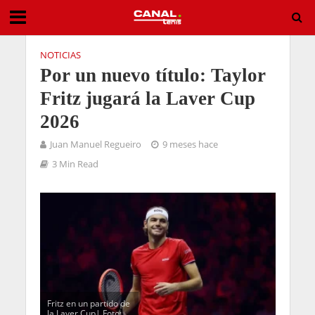
NOTICIAS
Por un nuevo título: Taylor
Fritz jugará la Laver Cup
2026
Juan Manuel Regueiro
9 meses hace
3 Min Read
Fritz en un partido de
la Laver Cup| Foto: