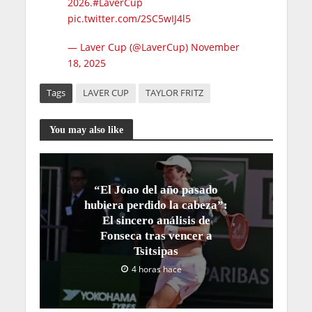
2026.
#LaverCup
pic.twitter.com/2SC5wIJ4l5
— Laver Cup (@LaverCup)
November
18, 2025
Tags
LAVER CUP
TAYLOR FRITZ
You may also like
“El Joao del año pasado
hubiera perdido la cabeza”:
El sincero análisis de
Fonseca tras vencer a
Tsitsipas
4 horas hace